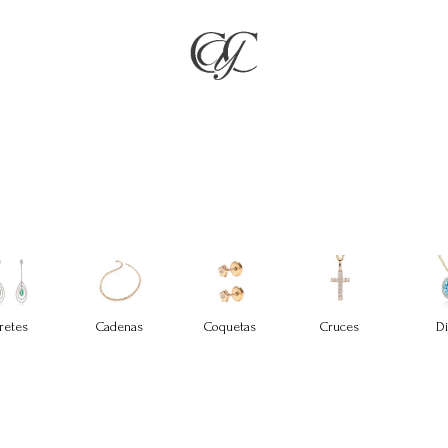
RÍA
JOYAS
COMPROMISO & BODAS
REGALOS
NO
retes
Cadenas
Coquetas
Cruces
Di