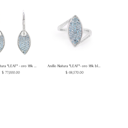
Aretes Natura "LEAF" - oro 18k blanco - topacio swiss
Anillo Natura "LEAF"- oro 18k blanco - topacio swiss
$
77,000.00
$
68,570.00