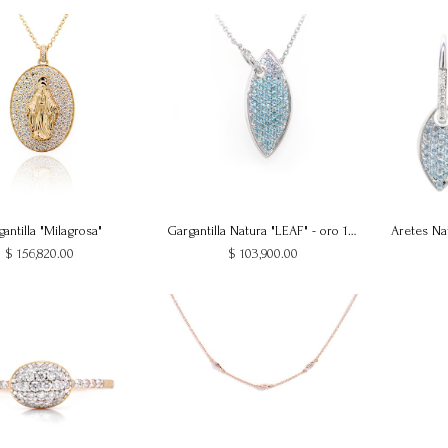
antilla "Milagrosa"
Gargantilla Natura "LEAF" - oro 18k blanco - topacio swiss
$
156,820.00
$
103,900.00