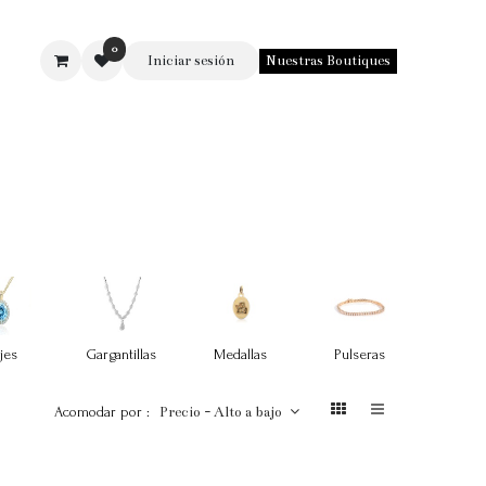
0
Iniciar sesión
Nuestras Boutiques
SOTROS
jes
Gargantillas
Medallas
Pulseras
Argol
Acomodar por :
Precio - Alto a bajo