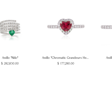
Anillo "Nilo"
Anillo "Chromatic Grandeurs Heart"
Anil
gregar al Carrito
$
282,830.00
$
177,280.00