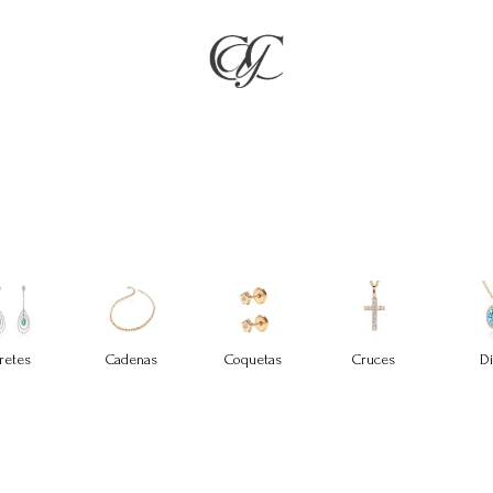
RÍA
JOYAS
COMPROMISO & BODAS
REGALOS
NO
retes
Cadenas
Coquetas
Cruces
Di