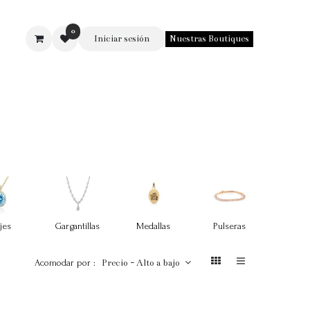
0
Iniciar sesión
Nuestras Boutiques
SOTROS
jes
Gargantillas
Medallas
Pulseras
Argol
Acomodar por :
Precio - Alto a bajo