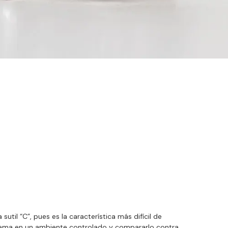
sutil “C”, pues es la característica más difícil de
 gema en un ambiente controlado y compararlo contra