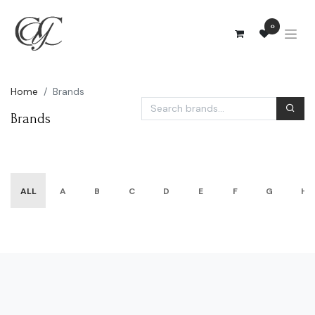
0
Home
Brands
Brands
ALL
A
B
C
D
E
F
G
H