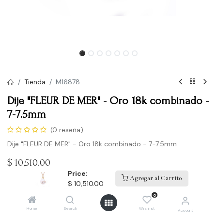
Tienda
M16878
Dije "FLEUR DE MER" - Oro 18k combinado -
7-7.5mm
(0 reseña)
Dije "FLEUR DE MER" - Oro 18k combinado - 7-7.5mm
$
10,510.00
Price:
Agregar al Carrito
$
10,510.00
Comprar
0
Home
Search
Wishlist
Account
Agregar a la lista de deseos