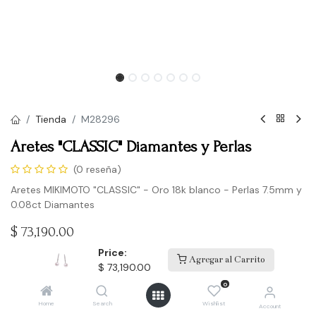
Tienda
M28296
Aretes "CLASSIC" Diamantes y Perlas
(0 reseña)
Aretes MIKIMOTO "CLASSIC" - Oro 18k blanco - Perlas 7.5mm y
0.08ct Diamantes
$
73,190.00
Price:
Agregar al Carrito
$
73,190.00
Comprar
0
Home
Search
Wishlist
Account
Agregar a la lista de deseos