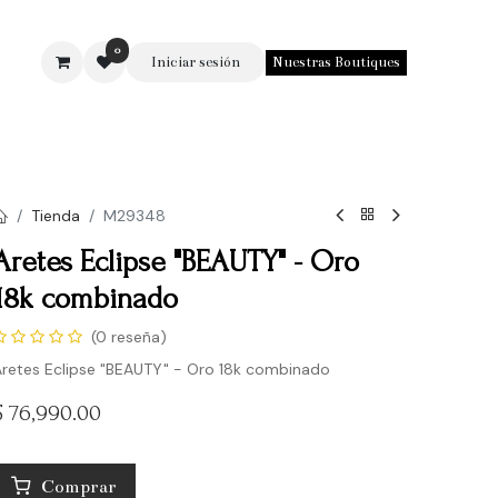
0
Iniciar sesión
Nuestras Boutiques
SOTROS
Tienda
M29348
Aretes Eclipse "BEAUTY" - Oro
18k combinado
(0 reseña)
retes Eclipse "BEAUTY" - Oro 18k combinado
$
76,990.00
Comprar