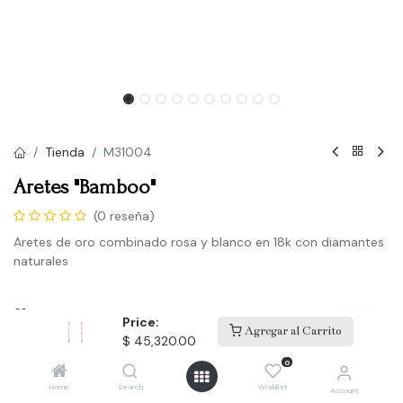
Tienda
M31004
Aretes "Bamboo"
(0 reseña)
Aretes de oro combinado rosa y blanco en 18k con diamantes
naturales
Agregar a la lista de deseos
Price:
Agregar al Carrito
$
45,320.00
0
Términos y condiciones
Envío: Productos en existencia 3-5 días laborales.
Home
Search
Wishlist
Account