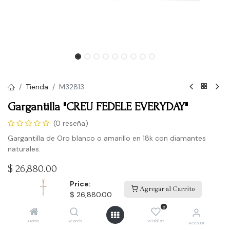
Tienda
M32813
Gargantilla "CREU FEDELE EVERYDAY"
(0 reseña)
Gargantilla de Oro blanco o amarillo en 18k con diamantes
naturales.
$
26,880.00
Price:
Agregar al Carrito
$
26,880.00
Comprar
0
Home
Search
Wishlist
Account
Agregar a la lista de deseos