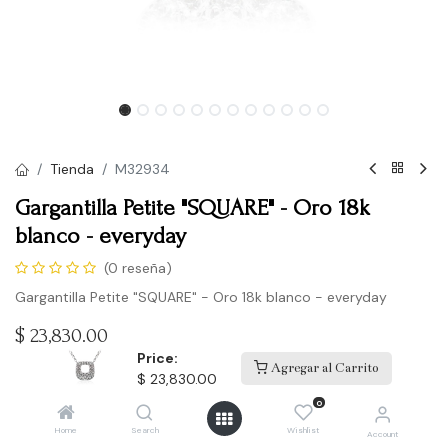
Tienda
M32934
Gargantilla Petite "SQUARE" - Oro 18k
blanco - everyday
(0 reseña)
Gargantilla Petite "SQUARE" - Oro 18k blanco - everyday
$
23,830.00
Price:
Agregar al Carrito
$
23,830.00
Comprar
0
Home
Search
Wishlist
Account
Agregar a la lista de deseos