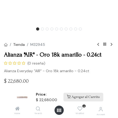
Tienda
M32945
Alianza "AIR" - Oro 18k amarillo - 0.24ct
(0 reseña)
Alianza Everyday "AIR" - Oro 18k amarillo - 0.24ct
$
22,680.00
Price:
Agregar al Carrito
Comprar
$
22,680.00
0
Agregar a la lista de deseos
Home
Search
Wishlist
Account