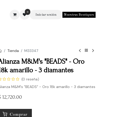
0
Iniciar sesión
Nuestras Boutiques
SOTROS
Tienda
M33347
Alianza M&M's "BEADS" - Oro
18k amarillo - 3 diamantes
(0 reseña)
lianza M&M's "BEADS" - Oro 18k amarillo - 3 diamantes
$
12,720.00
Comprar