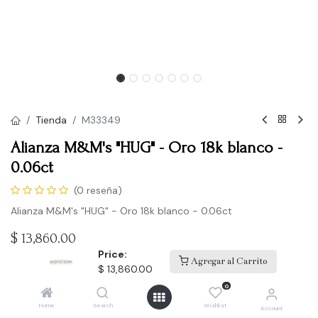
Tienda
M33349
Alianza M&M's "HUG" - Oro 18k blanco -
0.06ct
(0 reseña)
Alianza M&M's "HUG" - Oro 18k blanco - 0.06ct
$
13,860.00
Price:
Agregar al Carrito
$
13,860.00
Comprar
0
Home
Search
Wishlist
Account
Agregar a la lista de deseos