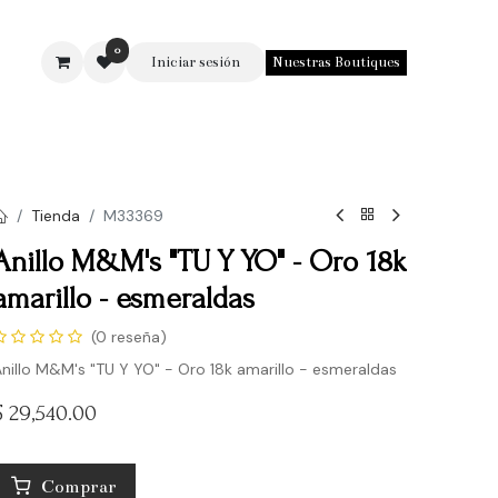
0
Iniciar sesión
Nuestras Boutiques
SOTROS
Tienda
M33369
Anillo M&M's "TU Y YO" - Oro 18k
amarillo - esmeraldas
(0 reseña)
nillo M&M's "TU Y YO" - Oro 18k amarillo - esmeraldas
$
29,540.00
Comprar