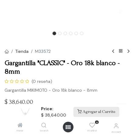
Tienda
M33572
Gargantilla "CLASSIC" - Oro 18k blanco -
8mm
(0 reseña)
Gargantilla MIKIMOTO - Oro 18k blanco - 8mm
$
38,640.00
Price:
Agregar al Carrito
$
38,640.00
Comprar
0
Home
Search
Wishlist
Account
Agregar a la lista de deseos