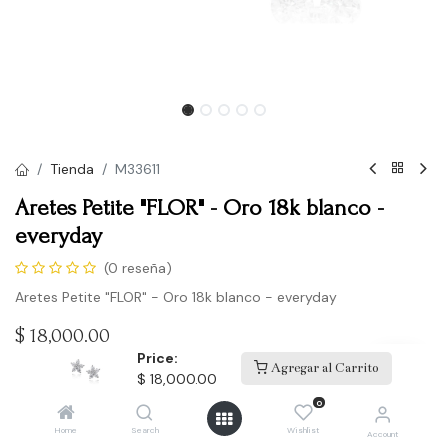
Tienda
M33611
Aretes Petite "FLOR" - Oro 18k blanco -
everyday
(0 reseña)
Aretes Petite "FLOR" - Oro 18k blanco - everyday
$
18,000.00
Price:
Agregar al Carrito
$
18,000.00
Comprar
0
Home
Search
Wishlist
Account
Agregar a la lista de deseos