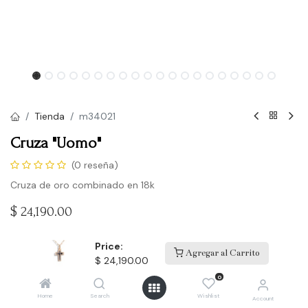
Tienda
m34021
Cruza "Uomo"
(0 reseña)
Cruza de oro combinado en 18k
$
24,190.00
Price:
Agregar al Carrito
Comprar
$
24,190.00
0
Agregar a la lista de deseos
Home
Search
Wishlist
Account