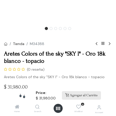
Tienda
M34388
Aretes Colors of the sky "SKY I" - Oro 18k
blanco - topacio
(0 reseña)
Aretes Colors of the sky "SKY I" - Oro 18k blanco - topacio
$
31,980.00
Price:
Agregar al Carrito
$
31,980.00
Comprar
0
Home
Search
Wishlist
Account
Agregar a la lista de deseos