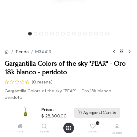
Tienda
M34413
Gargantilla Colors of the sky "PEAR" - Oro
18k blanco - peridoto
(0 reseña)
Gargantilla Colors of the sky "PEAR" - Oro 18k blanco -
peridoto
$
28,800.00
Price:
Agregar al Carrito
$
28,800.00
0
Comprar
Home
Search
Wishlist
Account