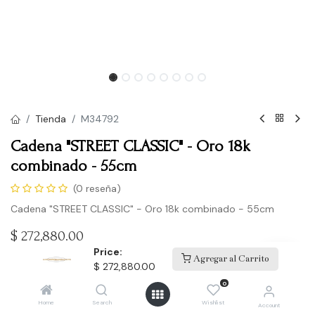
Tienda
M34792
Cadena "STREET CLASSIC" - Oro 18k
combinado - 55cm
(0 reseña)
Cadena "STREET CLASSIC" - Oro 18k combinado - 55cm
$
272,880.00
Price:
Agregar al Carrito
$
272,880.00
Comprar
0
Home
Search
Wishlist
Account
Agregar a la lista de deseos