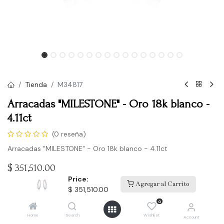
Tienda
M34817
Arracadas "MILESTONE" - Oro 18k blanco -
4.11ct
(0 reseña)
Arracadas "MILESTONE" - Oro 18k blanco - 4.11ct
$
351,510.00
Price:
Agregar al Carrito
$
351,510.00
Comprar
0
Home
Search
Wishlist
Account
Agregar a la lista de deseos