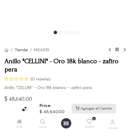
Tienda
M34819
Anillo "CELLINI" - Oro 18k blanco - zafiro
pera
(0 reseña)
Anillo "CELLINI" - Oro 18k blanco - zafiro pera
$
48,640.00
Price:
Agregar al Carrito
$
48,640.00
Comprar
0
Home
Search
Wishlist
Account
Agregar a la lista de deseos