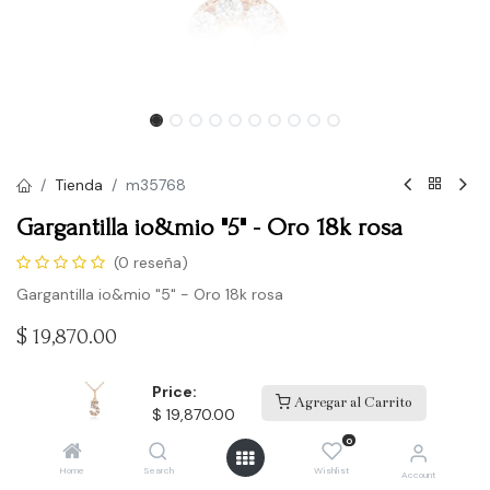
Tienda
m35768
Gargantilla io&mio "5" - Oro 18k rosa
(0 reseña)
Gargantilla io&mio "5" - Oro 18k rosa
$
19,870.00
Price:
Agregar al Carrito
Comprar
$
19,870.00
0
Agregar a la lista de deseos
Home
Search
Wishlist
Account