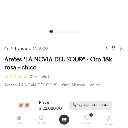
Tienda
M36100
Aretes "LA NOVIA DEL SOL®" - Oro 18k
rosa - chico
(0 reseña)
Aretes "LA NOVIA DEL SOL®" - Oro 18k rosa - chico
Price:
Agregar a la lista de deseos
Agregar al Carrito
$
22,020.00
0
Términos y condiciones
Home
Search
Wishlist
Envío: Productos en existencia 3-5 días laborales.
Account