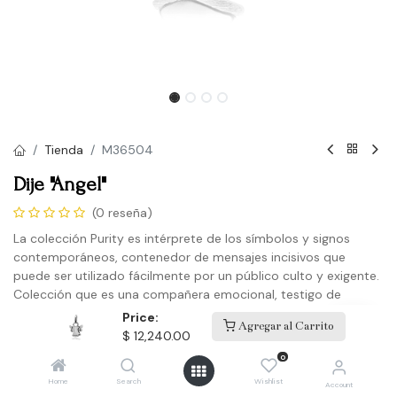
Tienda
M36504
Dije "Angel"
(0 reseña)
La colección Purity es intérprete de los símbolos y signos
contemporáneos, contenedor de mensajes incisivos que
puede ser utilizado fácilmente por un público culto y exigente.
Colección que es una compañera emocional, testigo de
satisfacción real, cómplice de la vida.
Price:
Agregar al Carrito
$
12,240.00
¿Para ti? Deja un recuerdo plasmado en una joya, ¡qué manera
0
de celebrar la vida!
Home
Search
Wishlist
Account