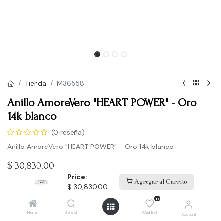
Tienda
M36558
Anillo AmoreVero "HEART POWER" - Oro
14k blanco
(0 reseña)
Anillo AmoreVero "HEART POWER" - Oro 14k blanco
$
30,830.00
Price:
Agregar al Carrito
$
30,830.00
Comprar
0
Home
Search
Wishlist
Account
Agregar a la lista de deseos