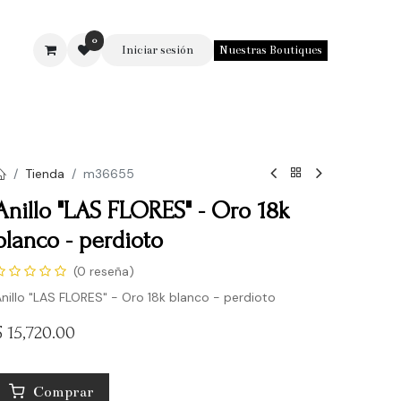
0
Iniciar sesión
Nuestras Boutiques
SOTROS
Tienda
m36655
Anillo "LAS FLORES" - Oro 18k
blanco - perdioto
(0 reseña)
nillo "LAS FLORES" - Oro 18k blanco - perdioto
$
15,720.00
Comprar