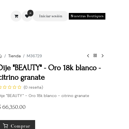
0
Iniciar sesión
Nuestras Boutiques
SOTROS
Tienda
M36729
Dije "BEAUTY" - Oro 18k blanco -
citrino granate
(0 reseña)
ije "BEAUTY" - Oro 18k blanco - citrino granate
$
66,350.00
Comprar