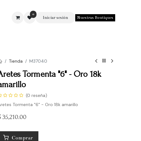
0
Iniciar sesión
Nuestras Boutiques
SOTROS
Tienda
M37040
Aretes Tormenta "6" - Oro 18k
amarillo
(0 reseña)
retes Tormenta "6" - Oro 18k amarillo
$
35,210.00
Comprar