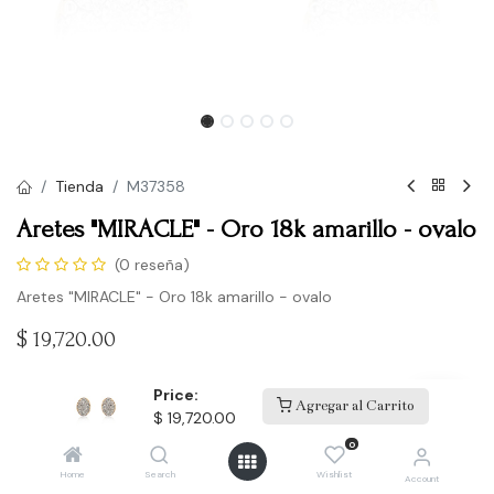
Tienda
M37358
Aretes "MIRACLE" - Oro 18k amarillo - ovalo
(0 reseña)
Aretes "MIRACLE" - Oro 18k amarillo - ovalo
$
19,720.00
Price:
Agregar al Carrito
Comprar
$
19,720.00
0
Agregar a la lista de deseos
Home
Search
Wishlist
Account