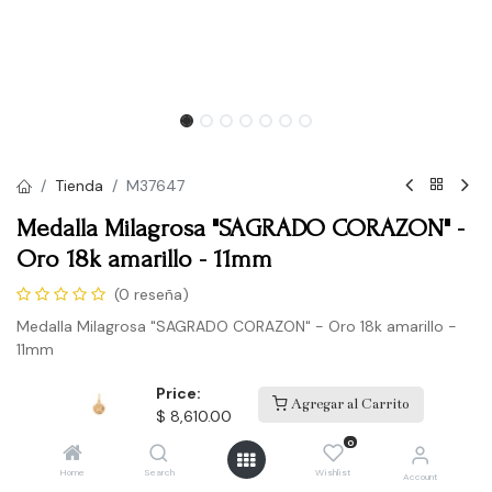
Tienda
M37647
Medalla Milagrosa "SAGRADO CORAZON" -
Oro 18k amarillo - 11mm
(0 reseña)
Medalla Milagrosa "SAGRADO CORAZON" - Oro 18k amarillo -
11mm
$
8,610.00
Price:
Agregar al Carrito
$
8,610.00
0
Comprar
Home
Search
Wishlist
Account