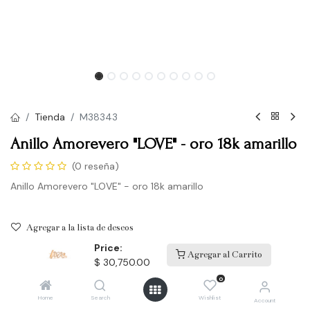
Tienda
M38343
Anillo Amorevero "LOVE" - oro 18k amarillo
(0 reseña)
Anillo Amorevero "LOVE" - oro 18k amarillo
Agregar a la lista de deseos
Price:
Agregar al Carrito
$
30,750.00
Términos y condiciones
0
Envío: Productos en existencia 3-5 días laborales.
Precio sujeto a cambio sin previo aviso.
Home
Search
Wishlist
Account