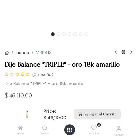
Tienda
M38413
Dije Balance "TRIPLE" - oro 18k amarillo
(0 reseña)
Dije Balance "TRIPLE" - oro 18k amarillo
$
46,110.00
Price:
Agregar al Carrito
Comprar
$
46,110.00
0
Agregar a la lista de deseos
Home
Search
Wishlist
Account