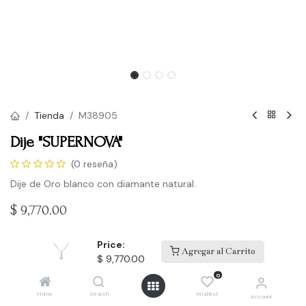
Tienda
M38905
Dije "SUPERNOVA"
(0 reseña)
Dije de Oro blanco con diamante natural.
$
9,770.00
Price:
Agregar al Carrito
Comprar
$
9,770.00
0
Agregar a la lista de deseos
Home
Search
Wishlist
Account