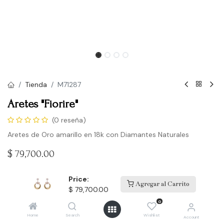
Tienda
M71287
Aretes "Fiorire"
(0 reseña)
Aretes de Oro amarillo en 18k con Diamantes Naturales
$
79,700.00
Price:
Agregar al Carrito
Comprar
$
79,700.00
0
Agregar a la lista de deseos
Home
Search
Wishlist
Account