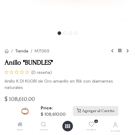
Tienda
M71369
Anillo "BUNDLES"
(0 reseña)
Anillo K DI KUORI de Oro amarillo en 18k con diamantes
naturales
$
108,610.00
Price:
Agregar al Carrito
$
108,610.00
Comprar
0
Home
Search
Wishlist
Account
Agregar a la lista de deseos