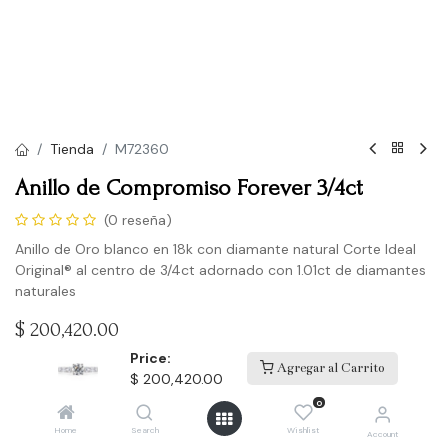
Tienda
M72360
Anillo de Compromiso Forever 3/4ct
(0 reseña)
Anillo de Oro blanco en 18k con diamante natural Corte Ideal
Original® al centro de 3/4ct adornado con 1.01ct de diamantes
naturales
$
200,420.00
Price:
Agregar al Carrito
$
200,420.00
Agregar a la lista de deseos
0
Home
Search
Wishlist
Account