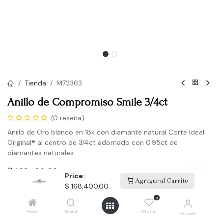
Tienda
M72363
Anillo de Compromiso Smile 3/4ct
(0 reseña)
Anillo de Oro blanco en 18k con diamante natural Corte Ideal
Original® al centro de 3/4ct adornado con 0.95ct de
diamantes naturales
$
168,400.00
Price:
Agregar al Carrito
$
168,400.00
0
Agregar a la lista de deseos
Home
Search
Wishlist
Account