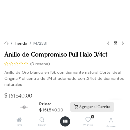
Tienda
M72381
Anillo de Compromiso Full Halo 3/4ct
(0 reseña)
Anillo de Oro blanco en 18k con diamante natural Corte Ideal
Original® al centro de 3/4ct adornado con .24ct de diamantes
naturales
$
151,540.00
Price:
Agregar al Carrito
$
151,540.00
Agregar a la lista de deseos
0
Home
Search
Wishlist
Account