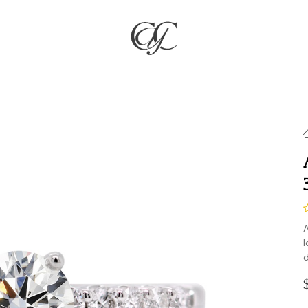
RÍA
JOYAS
COMPROMISO & BODAS
REGALOS
NO
A
I
d