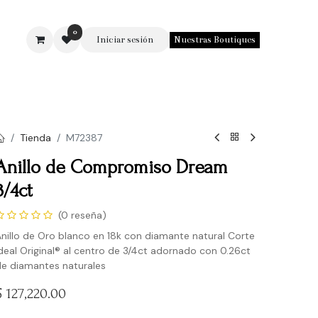
0
Iniciar sesión
Nuestras Boutiques
SOTROS
Tienda
M72387
Anillo de Compromiso Dream
3/4ct
(0 reseña)
nillo de Oro blanco en 18k con diamante natural Corte
deal Original® al centro de 3/4ct adornado con 0.26ct
e diamantes naturales
$
127,220.00