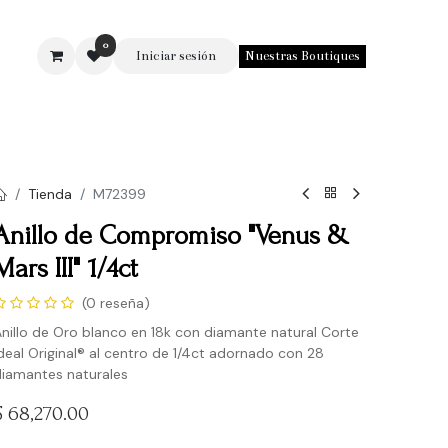
0
Iniciar sesión
Nuestras Boutiques
SOTROS
Tienda
M72399
Anillo de Compromiso "Venus &
Mars III" 1/4ct
(0 reseña)
nillo de Oro blanco en 18k con diamante natural Corte
deal Original® al centro de 1/4ct adornado con 28
iamantes naturales
$
68,270.00