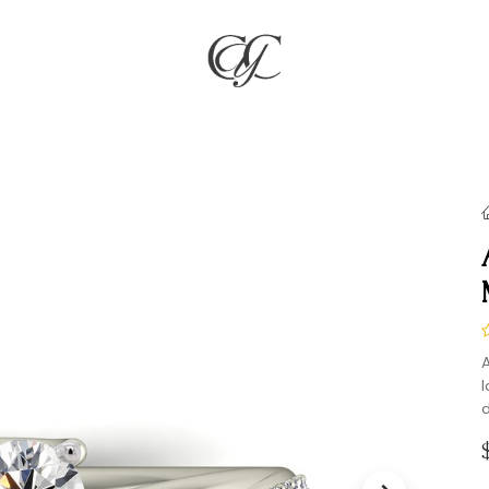
RÍA
JOYAS
COMPROMISO & BODAS
REGALOS
NO
A
I
d