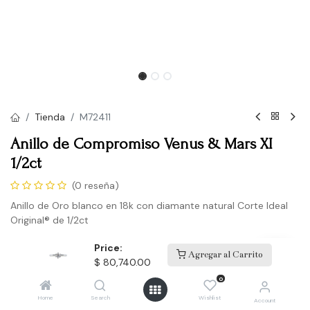
Tienda
M72411
Anillo de Compromiso Venus & Mars XI
1/2ct
(0 reseña)
Anillo de Oro blanco en 18k con diamante natural Corte Ideal
Original® de 1/2ct
$
80,740.00
Price:
Agregar al Carrito
$
80,740.00
0
Agregar a la lista de deseos
Home
Search
Wishlist
Account