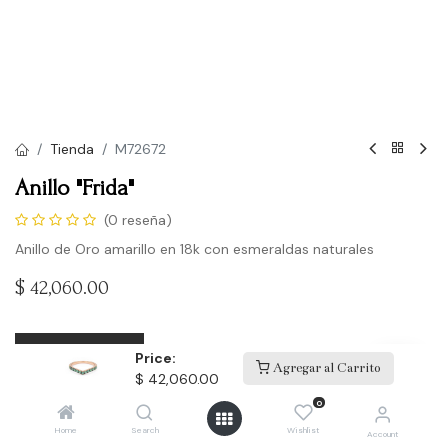
Tienda
M72672
Anillo "Frida"
(0 reseña)
Anillo de Oro amarillo en 18k con esmeraldas naturales
$
42,060.00
Comprar
Price:
Agregar al Carrito
$
42,060.00
Agregar a la lista de deseos
0
Home
Search
Wishlist
Account