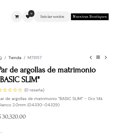
0
Iniciar sesión
Nuestras Boutiques
SOTROS
Tienda
M73157
Par de argollas de matrimonio
"BASIC SLIM"
(0 reseña)
ar de argollas de matrimonio "BASIC SLIM" - Oro 14k
blanco 2.0mm (04330-04329)
$
30,320.00