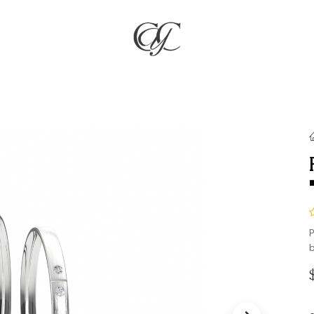
RÍA
JOYAS
COMPROMISO & BODAS
REGALOS
NO
P